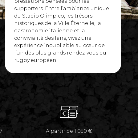
prestations pensées pour les
supporters. Entre l’ambiance unique
du Stadio Olimpico, les trésors
historiques de la Ville Éternelle, la
gastronomie italienne et la
convivialité des fans, vivez une
expérience inoubliable au cœur de
l’un des plus grands rendez-vous du
rugby européen.
7
A partir de 1 050 €