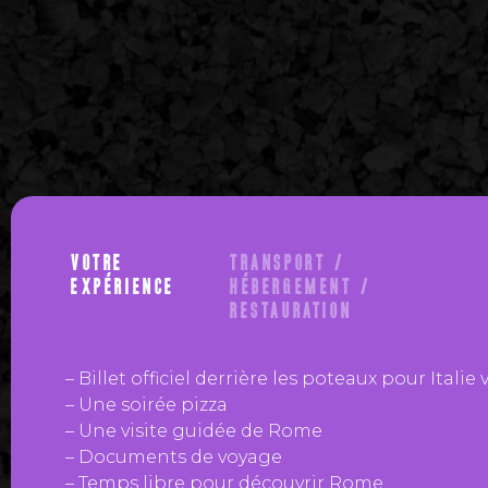
VOTRE
TRANSPORT /
EXPÉRIENCE
HÉBERGEMENT /
RESTAURATION
– Billet officiel derrière les poteaux pour Itali
– Une soirée pizza
– Une visite guidée de Rome
– Documents de voyage
– Temps libre pour découvrir Rome