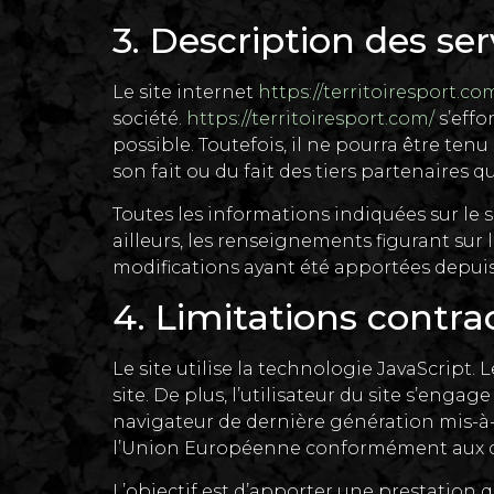
3. Description des ser
Le site internet
https://territoiresport.co
société.
https://territoiresport.com/
s’effo
possible. Toutefois, il ne pourra être ten
son fait ou du fait des tiers partenaires q
Toutes les informations indiquées sur le 
ailleurs, les renseignements figurant sur l
modifications ayant été apportées depuis
4. Limitations contra
Le site utilise la technologie JavaScript.
site. De plus, l’utilisateur du site s’enga
navigateur de dernière génération mis-à-
l’Union Européenne conformément aux dis
L’objectif est d’apporter une prestation q