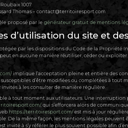
0 Roubaix 1007
ssard Thomas – contact@territoiresport.com
èle proposé par le
générateur gratuit de mentions lég
s d’utilisation du site et de
rotégée par les dispositions du Code de la Propriété 
e peut en aucune manière réutiliser, céder ou exploit
t.com/
implique l’acceptation pleine et entière des cond
nt susceptibles d’être modifiées ou complétées à tout m
invités à les consulter de manière régulière.
ible à tout moment aux utilisateurs. Une interruptio
rritoiresport.com/
, qui s’efforcera alors de communiqu
 web
https://territoiresport.com/
est mis à jour réguliè
e. De la même façon, les mentions légales peuvent êt
st invité à s’y référer le plus souvent possible afin d