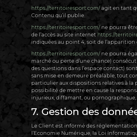
https://territoiresport.com/
agit en tant q
Contenu qu’il publie.
https://territoiresport.com/
ne pourra être
de l’accès au site internet
https://territoi
indiquées au point 4, soit de l’apparitio
https://territoiresport.com/
ne pourra éga
marché ou perte d’une chance) consécutifs
des questions dans l’espace contact) sont 
sans mise en demeure préalable, tout con
particulier aux dispositions relatives à l
possibilité de mettre en cause la responsa
injurieux, diffamant, ou pornographique, q
7. Gestion des donnée
Le Client est informé des réglementation
l’Economie Numérique, la Loi Informatiq