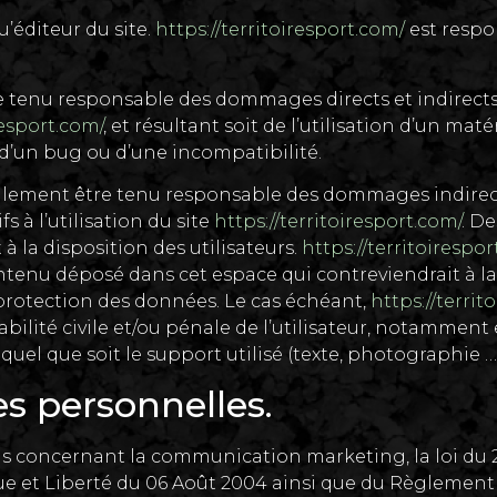
u’éditeur du site.
https://territoiresport.com/
est respon
 tenu responsable des dommages directs et indirects ca
resport.com/
, et résultant soit de l’utilisation d’un ma
n d’un bug ou d’une incompatibilité.
lement être tenu responsable des dommages indirects
 à l’utilisation du site
https://territoiresport.com/
. De
à la disposition des utilisateurs.
https://territoirespo
tenu déposé dans cet espace qui contreviendrait à la 
a protection des données. Le cas échéant,
https://territ
bilité civile et/ou pénale de l’utilisateur, notamment
uel que soit le support utilisé (texte, photographie …)
s personnelles.
s concernant la communication marketing, la loi du 2
ue et Liberté du 06 Août 2004 ainsi que du Règlement