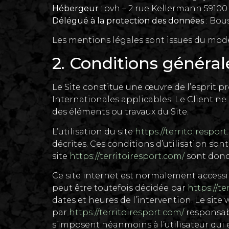
Hébergeur
: ovh – 2 rue Kellermann 5910
Délégué à la protection des données
: Bou
Les mentions légales sont issues du mod
2. Conditions générale
Le Site constitue une œuvre de l’esprit p
Internationales applicables. Le Client n
des éléments ou travaux du Site.
L’utilisation du site
https://territoirespor
décrites. Ces conditions d’utilisation so
site
https://territoiresport.com/
sont donc 
Ce site internet est normalement access
peut être toutefois décidée par
https://te
dates et heures de l’intervention. Le site
par
https://territoiresport.com/
responsabl
s’imposent néanmoins à l’utilisateur qui e