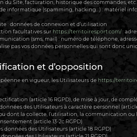
n du Site, facturation, historique des commandes, etc.
aude informatique (spamming, hacking…) : matériel info
ite : données de connexion et d’utilisation
tion facultatives sur
https://territoiresport.com/
: adre
nication (sms, mail) : numéro de téléphone, adress
ise pas vos données personnelles qui sont donc uniq
tification et d’opposition
éenne en vigueur, les Utilisateurs de
https://territo
rectification (article 16 RGPD), de mise à jour, de com
onnées des Utilisateurs à caractère personnel (article
 dont la collecte, l’utilisation, la communication ou 
onsentement (article 13-2c RGPD)
es données des Utilisateurs (article 18 RGPD)
 données des Utilisateurs (article 21 RGPD)