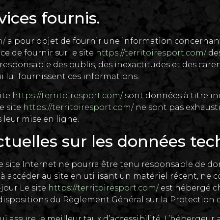
vices fournis.
m/
a pour objet de fournir une information concernant 
rce de fournir sur le site
https://territoiresport.com/
des
u responsable des oublis, des inexactitudes et des caren
ui lui fournissent ces informations.
site
https://territoiresport.com/
sont données à titre ind
e site
https://territoiresport.com/
ne sont pas exhaustif
 leur mise en ligne.
ctuelles sur les données tec
 Le site Internet ne pourra être tenu responsable de do
ge à accéder au site en utilisant un matériel récent, ne
jour Le site
https://territoiresport.com/
est hébergé che
positions du Règlement Général sur la Protection d
ui assure le meilleur taux d’accessibilité. L’hébergeur 