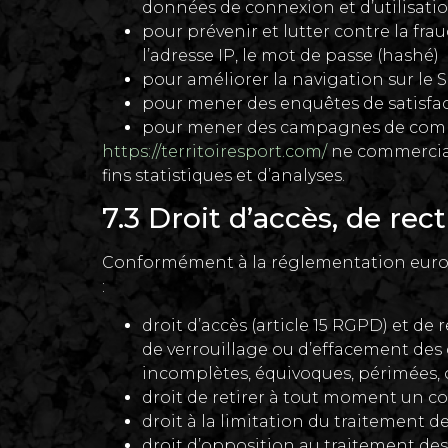
données de connexion et d’utilisatio
pour prévenir et lutter contre la fr
l’adresse IP, le mot de passe (hashé)
pour améliorer la navigation sur le S
pour mener des enquêtes de satisfac
pour mener des campagnes de commu
https://territoiresport.com/
ne commercial
fins statistiques et d’analyses.
7.3 Droit d’accès, de rec
Conformément à la réglementation europ
:
droit d’accès (article 15 RGPD) et de 
de verrouillage ou d’effacement des d
incomplètes, équivoques, périmées, ou
droit de retirer à tout moment un c
droit à la limitation du traitement d
droit d’opposition au traitement des