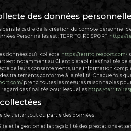
collecte des données personnell
dans le cadre de la création du compte personnel de l’
Données Personnelles est : TERRITOIRE SPORT.
https://t
l
s données qu’il collecte,
https://territoiresport.com/
s
partient notamment au Client d’établir les finalités de
collecte de leurs consentements, une information compl
 des traitements conforme à la réalité. Chaque fois q
sport.com/
prend toutes les mesures raisonnables pour s
egard des finalités pour lesquelles
https://territoire
 collectées
e de traiter tout ou partie des données :
te et la gestion et la traçabilité des prestations et s