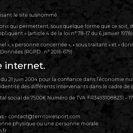
isant le site susnommé.
ons qui permettent, sous quelque forme que ce soit, d
iquent » (article 4 de la loi n° 78-17 du 6 janvier 1978)
 », « personne concernée », « sous traitant » et « donn
 Données (RGPD : n° 2016-679)
e internet.
75 du 21 juin 2004 pour la confiance dans l’économie num
’identité des différents intervenants dans le cadre de sa
al social de 7500€ Numéro de TVA: FR34931088231 – 
s – contact@territoiresport.com
sonne physique ou une personne morale.
.fr