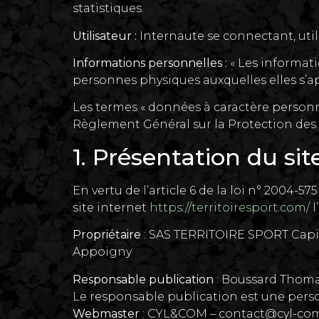
statistiques.
Utilisateur :
Internaute se connectant, util
Informations personnelles :
« Les informati
personnes physiques auxquelles elles s’appl
Les termes « données à caractère personnel
Règlement Général sur la Protection des
1. Présentation du sit
En vertu de l’article 6 de la loi n° 2004-5
site internet
https://territoiresport.com/
l
Propriétaire
: SAS TERRITOIRE SPORT Capit
Appoigny
Responsable publication
: Boussard Thoma
Le responsable publication est une per
Webmaster
: CYL&COM – contact@cyl-com