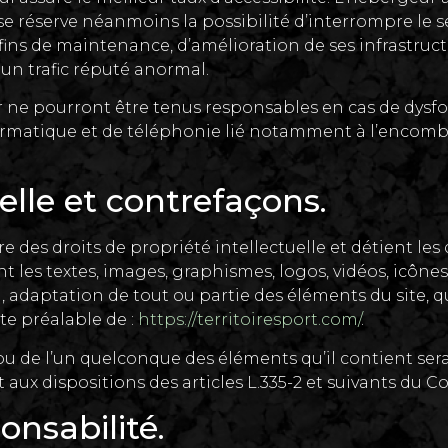
Il se réserve néanmoins la possibilité d’interrompre le
ns de maintenance, d’amélioration de ses infrastructu
 un trafic réputé anormal.
r ne pourront être tenus responsables en cas de dysf
formatique et de téléphonie lié notamment à l’encom
uelle et contrefaçons.
re des droits de propriété intellectuelle et détient les
t les textes, images, graphismes, logos, vidéos, icône
, adaptation de tout ou partie des éléments du site, 
ite préalable de :
https://territoiresport.com/
.
 ou de l’un quelconque des éléments qu’il contient se
x dispositions des articles L.335-2 et suivants du Cod
onsabilité.